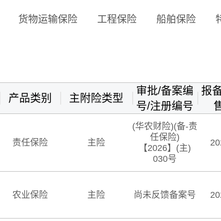
货物运输保险
工程保险
船舶保险
审批/备案编
报备
产品类别
主附险类型
号/注册编号
(华农财险)(备-责
任保险)
责任保险
主险
20
【2026】(主)
030号
农业保险
主险
尚未反馈备案号
20