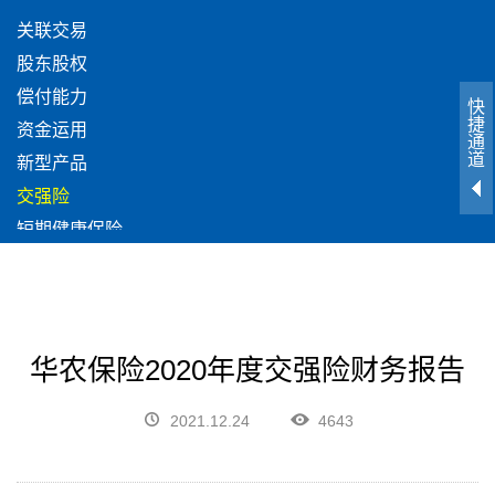
关联交易
股东股权
偿付能力
快
捷
资金运用
通
道
新型产品
交强险
短期健康保险
意外险
人身保险
华农保险2020年度交强险财务报告
2021.12.24
4643