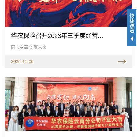
快
捷
通
道
华农保险召开2023年三季度经营...
同心变革 创赢未来
2023-11-06