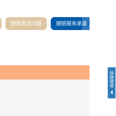
理赔常见问题
理赔服务承诺
农险
快
捷
通
道