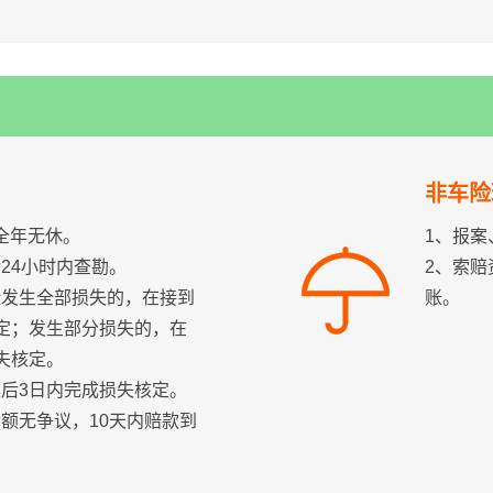
非车险
4全年无休。
1、报案
24小时内查勘。
2、索赔
险发生全部损失的，在接到
账。
核定；发生部分损失的，在
失核定。
案后3日内完成损失核定。
额无争议，10天内赔款到