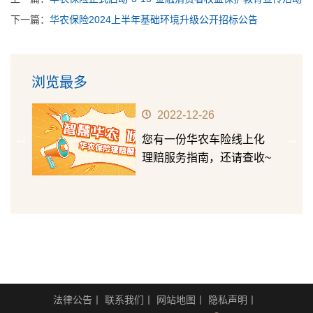
下一篇：
华农保险2024上半年基础环境升级公开招标公告
浏览最多
2022-12-26
前行
您有一份华农车险线上化
正式
理赔服务指南，还请查收~
众宣
法律公告
丨
联系我们
丨
网站地图
丨
隐私声明
丨