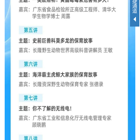
捷
通
道