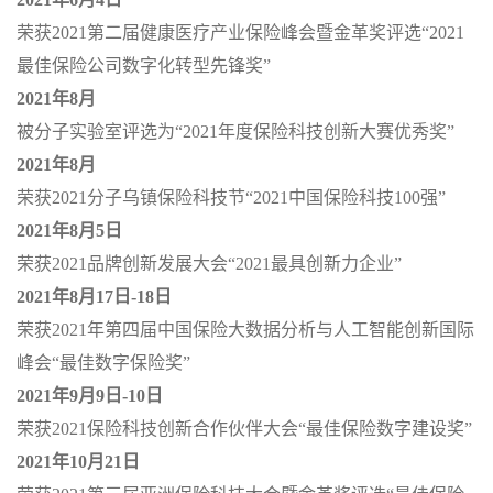
荣获
2021
第二届健康医疗产业保险峰会暨金革奖评选
“2021
最佳保险公司数字化转型先锋奖
”
2021
年
8
月
被分子实验室评选为
“2021
年度保险科技创新大赛优秀奖
”
2021
年
8
月
荣获
2021
分子乌镇保险科技节
“2021
中国保险科技
100
强
”
2021
年
8
月
5
日
荣获
2021
品牌创新发展大会
“2021
最具创新力企业
”
2021
年
8
月
17
日
-18
日
荣获
2021
年第四届中国保险大数据分析与人工智能创新国际
峰会
“
最佳数字保险奖
”
2021
年
9
月
9
日
-10
日
荣获
2021
保险科技创新合作伙伴大会
“
最佳保险数字建设奖
”
2021
年
10
月
21
日