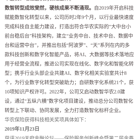
数智转型成效斐然，硬核成果不断涌现。
自
2019
年开启科技
赋能数智化转型以来，公司历时
2
年
9
个月，以行业最快速度
完成科技自主能力建设，打造出符合华农实际的
“
大中台小
前台稳后台
”
科技架构，建立
“
业务中台、技术中台、数据中
台和运营中台
”
，并推出包括
“
阿波罗
”
、
“
天
”
系列在内的多
款科技创新和数字化智能产品，将
AI
、大数据等技术落地应
用于经营全流程，推进公司实现在线化、数字化和智能化转
型；携手行业头部企业共建
AI
、数字化相关实验室共计
8
个，为行业数字化转型突破助力；自研数字化系统
21
个，获
10
项知识产权许可。
2022
年，公司又启动数智华农
2.0
建
设，通过
“
五纵六横
”
数字化项目建设，推动总分公司数智化
转型上下联动、协同发展，全力打造数智化标杆企业。
华农保险获得科技相关奖项具体如下：
2019
年
11
月
23
日
获评
2019
天府金融论坛
——
保险服务创新峰会暨第二届金燕