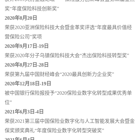
奖
“
年度保险科技创新奖
”
2020
年
8
月
20
日
荣获
2020
亚洲保险科技大会暨金革奖评选
“
年度最具价值经
营保险公司
”
奖项
2020
年
9
月
17
日
-19
日
荣获
2020
年分子乌镇保险科技大会
“
杰出保险科技转型奖
”
2020
年
8
月
27
日
-28
日
荣获第九届中国财经峰会
“2020
最具创新力企业奖
”
2020
年
12
月
18
日
-19
日
被中国银行保险报授予
“2020
保险业数字化转型成果优秀单
位
”
2021
年
6
月
3
日
-4
日
荣获
2021
第三届中国保险业数字化与人工智能发展大会暨金
保奖颁奖典礼
“
年度保险业数字化转型突破奖
”
2021
年
6
月
4
日