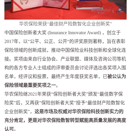
华农保险荣获
“
最佳财产险数智化企业创新奖
”
中国保险创新者大奖
(Insurance Innovator Award)
，创立于
2017
年，以
“
公平、公正、公开
“
的评奖原则著称，旨在表彰
保险领域的创新成就，推动中国保险业科技创新和全球化连
接。奖项由来自行业协会、产业联盟、媒体及咨询公司等机
构的各方专业人士组成的评审委员会讨论评选出各奖项入围
名单，经评议和投票，最终产生年度获奖名单，已
被公认为
保险领域最重要奖项之一
。
华农保险继
2021
年荣获
“
保险创新者大奖
”
颁发
“
最佳数字保
险奖
”
后，又再获
”
保险创新者大奖
”
授予
“
最佳财产险数智化
企业创新奖
”
，
这是市场及权威对华农保险科技创新实力的
充分肯定，更是对华农保险数智转型赋能高质量发展的高度
认可
。