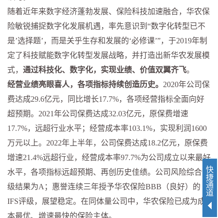
随着近年来数字经济蓬勃发展、保险科技加速融合，华农保
险敏锐捕捉数字化发展机遇，率先意识到
“
数字化转型已不
是
’
选择题
’
，而是关乎生存和发展的
‘
必修课
’”
，于
2019
年制
定了科技赋能数字化转型发展战略，并打造出新华农发展模
式，
通过科技化、数字化，实现业绩、价值双翼齐飞
。
经营业绩亮眼喜人，各项指标持续创造历史。
2020
年公司保
费达成
29.6
亿元，同比增长
17.7%
，各项经营指标全面向好
超预期。
2021
年公司保费达成
32.03
亿元，原保费增速
17.7%
，远超行业水平；经营成本率
103.1%
，实现利润
1600
万元以上。
2022
年上半年，公司保费达成
18.2
亿元，原保费
增速
21.4%
远超行业，经营成本率
97.7%
为公司成立以来最好
快
水平，各项指标远超预期、再创历史佳绩。公司风险综合评
捷
通
级结果为
A
；惠誉连续三年授予华农保险
BBB
（良好）的
道
IFS
评级，展望稳定。在同体量公司中，华农保险已成为成
本最优、增速最快的保险主体。