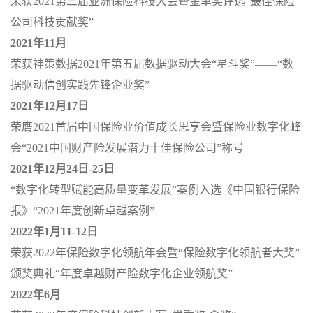
荣获
2021
第三届亚洲保险科技大会暨金革奖评选
“
最佳保险
公司科技贡献奖
”
2021
年
11
月
荣获神策数据
2021
年第五届数据驱动大会
“
星斗奖
”——“
数
据驱动信创实践先锋企业奖
”
2021
年
12
月
17
日
荣膺
2021
首届中国保险业价值成长思享会暨保险业数字化峰
会
“2021
中国财产险发展潜力十佳保险公司
”
称号
2021
年
12
月
24
日
-25
日
“
数字化转型赋能高质量变革发展
”
案例入选《中国银行保险
报》
“2021
年度创新卓越案例
”
2022
年
1
月
11-12
日
荣获
2022
年保险数字化领航年会暨
“
保险数字化领航者大奖
”
颁奖典礼
“
年度卓越财产险数字化企业领航奖
”
2022
年
6
月