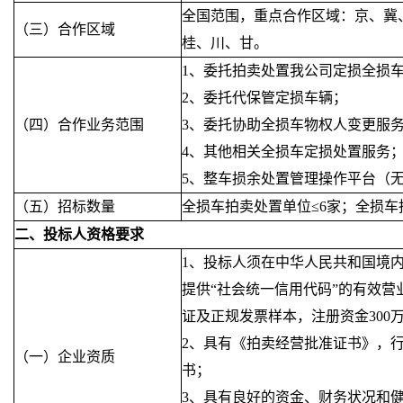
全国范围，重点合作区域：京、冀
（三）合作区域
桂、川、甘。
1、委托拍卖处置我公司定损全损
2、委托代保管定损车辆；
（四）合作业务范围
3、委托协助全损车物权人变更服
4、其他相关全损车定损处置服务
5、整车损余处置管理操作平台（
（五）招标数量
全损车拍卖处置单位
≤6家；全损
二、投标人资格要求
1、投标人须在中华人民共和国境
提供“社会统一信用代码”的有效营
证及正规发票样本，注册资金300万
2、具有《拍卖经营批准证书》，
（一）企业资质
书；
3、具有良好的资金、财务状况和