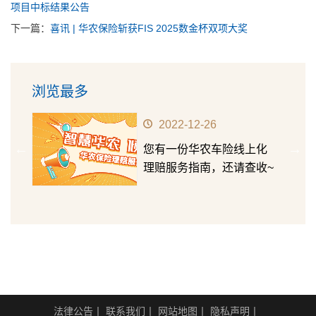
项目中标结果公告
下一篇：
喜讯 | 华农保险斩获FIS 2025数金杯双项大奖
浏览最多
2022-12-26
华农
您有一份华农车险线上化
第十五
理赔服务指南，还请查收~
成长价
法律公告
丨
联系我们
丨
网站地图
丨
隐私声明
丨