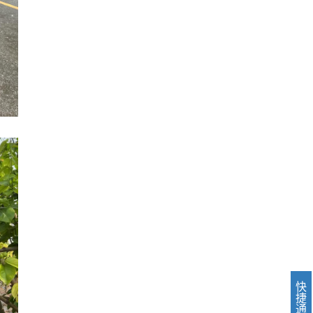
快
捷
通