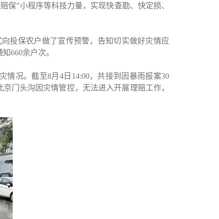
快赔保
”
小程序等科技力量，实现快查勘、快定损、
式向投保农户做了宣传预警，告知切实做好灾情应
通知
660
余户次。
灾情况。截至
8
月
4
日
14:00
，共接到因暴雨报案
30
北京门头沟因灾情管控，无法进入开展理赔工作，