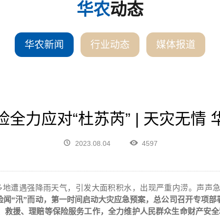
华农
动态
华农新闻
行业动态
媒体报道
全力应对“杜苏芮” | 天灾无情
2023.08.04
4597
多地遭遇强降雨天气，引发大面积积水，出现严重内涝。声声
险闻
“
汛
”
而动，第一时间启动大灾应急预案，总公司召开专项部
、救援、理赔等保险服务工作，全力维护人民群众生命财产安全