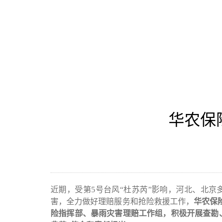
华农保险
近期，受第
5
号台风
“
杜苏芮
”
影响，河北、北京
害，全力做好理赔服务和抢险救援工作，
华农保
险指挥部、暴雨灾害理赔工作组，积极开展查勘