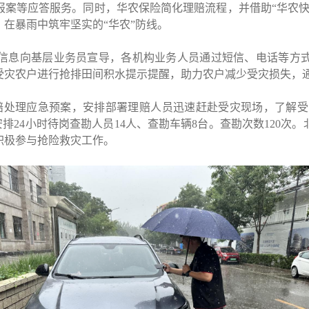
报案等应答服务。同时，华农保险简化理赔流程，并借助
“
华农
，在暴雨中筑牢坚实的
“
华农
”
防线。
信息向基层业务员宣导，各机构业务人员通过短信、电话等方
受灾农户进行抢排田间积水提示提醒，助力农户减少受灾损失，
赔处理应急预案，安排部署理赔人员迅速赶赴受灾现场，了解受
安排
24
小时待岗查勘人员
14
人、查勘车辆
8
台。查勘次数
120
次。
积极参与抢险救灾工作。