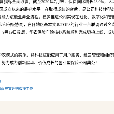
营指标全面改善。截至
2020
年
7
月末，保费同比增长
23.0%
，人
司成立以来的最好水平。在取得成绩的背后，是公司科技转型战
科技能力赋能业务全流程，稳步推进公司实现在线化、数字化和智
应和积极协同，在各地区基本实现
TOP3
的行业平台联调通过名
。
9
月
19
日凌晨，华农保险车险核心系统顺利完成切换上线，成
华农模式的实施，将科技赋能应用于用户服务、经营管理和组织
，努力成为创新驱动、价值成长的创业型保险公司典范！
为
暴雨灾害理赔救援工作