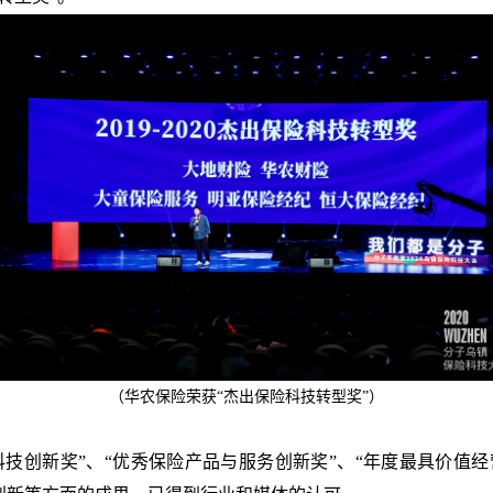
（华农保险荣获
“
杰出保险科技转型奖
”
）
科技创新奖
”
、
“
优秀保险产品与服务创新奖
”
、
“
年度最具价值经