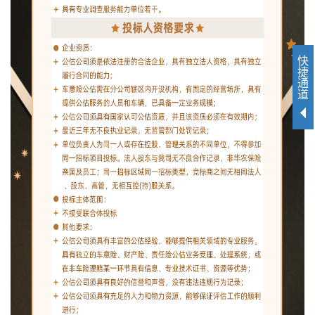
快
捷
通
道