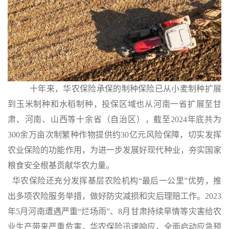
十年来，华农保险承保的制种保险已从小麦制种扩展
到玉米制种和水稻制种，投保区域也从河南一省扩展至甘
肃、河南、山西等十余省（自治区），截至
2024
年底共为
300
余万亩次制繁种作物提供约
30
亿元风险保障，切实发挥
农业保险的功能作用，为进一步发展好现代种业，夯实国家
粮食安全根基贡献华农力量。
华农保险还充分发挥基层农险机构“最后一公里”优势，推
出多项农险服务举措，做好防灾减损和灾后理赔工作。
2023
年
5
月河南遭遇严重“烂场雨”、
8
月甘肃持续旱情等灾害给农
业生产带来严重危害，华农保险迅速响应，全面启动应急预