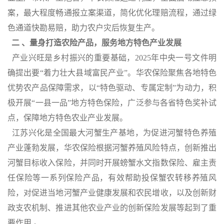
案，最大程度畅通报立案渠道，简化优化理赔流程，通过绿
色通道快勘易赔，助力农户灾后恢复生产。
二
、量身打造农险产品，服务地方特色产业发展
产业兴旺是乡村振兴的重要基础，
2025
年中央一号文件明
确提出要“着力壮大县域富民产业”。华农保险聚焦各地特色
优势农产品保障需求，以“特色驱动、专属定制”为动力，积
极开展“一县一品”地方特色保险，广泛参与各省特色奖补试
点，保障地方特色农业产业发展。
江苏兴化是全国最大河蟹生产基地，为促进河蟹特色养殖
产业蓬勃发展，华农保险根据河蟹养殖风险特点，创新推出
河蟹目标收入保险，并同时开展螃蟹水文指数保险、雇主责
任保险等一系列保险产品，有效帮助投保蟹农转移养殖风
险，对促进当地河蟹产业健康发展和农民增收，以及创新财
政支农机制、推进其他农业产业的创新保险发展等起到了重
要作用 。