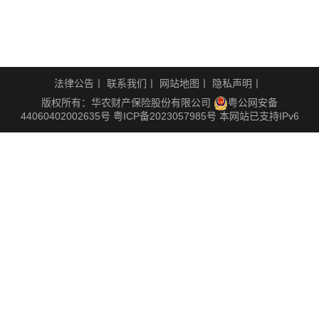
法律公告
丨
联系我们
丨
网站地图
丨
隐私声明
丨
版权所有：华农财产保险股份有限公司
粤公网安备
44060402002635号
粤ICP备2023057985号
本网站已支持IPv6