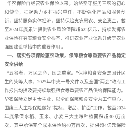
华农保险自经营农业保险以来，始终坚守服务三农的初心
和使命，扛起助力乡村振兴重任，不断强化产品和服务创
新，坚持服务实体经济，坚持保险支农惠农、支企惠企，截
至
2024
年底累计提供农业风险保障超
625
亿元，持续发挥农
业保险在夯实粮食安全根基、推进农业产业体系升级等农业
强国建设举措中的重要作用 。
一、落实各项保险惠农政策，保障粮食等重要农产品稳
定
安全供给
“五谷者，万民之命，国之重宝。”保障粮食安全是国计民
生的头等大事。
2025
年中央一号文件以及全国“两会”政府工
作报告均提及要持续增强粮食等重要农产品供给保障能力。
华农保险立足主责主业，以全面保障粮食安全为工作重心，
围绕三大主粮保险做好“提标、增品、扩面”工作，截至
2024
年底承保水稻、玉米、小麦三大主粮种植面积超
300
万亩
次，其中承保完全成本保险约
40
万亩次，提供超
4
亿元保险