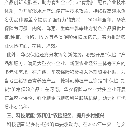
产品创新实验室，助力育种企业建立“育繁推”配套产业技术
体系，为开展淡水水产遗传育种技术攻关、持续提高淡水鱼
名优品种覆盖率提供了强有力的支持
......2024
年全年，华农
保险为河蟹、肉鸽、洋葱、生鲜牛乳等地方特色产品提供养
殖
/
种植、价格、收入等各类保险保障
20
亿元，有力推动农
业保险扩面、提质、增效。
此外，华农保险还充分发挥创新优势，积极开展“保险
+
”产
品和服务，满足大型农业企业、新型农业经营主体等客户的
多元化需求。在广西，华农保险积极引入外部资金补贴，为
当地生猪等畜禽养殖产业、糖料蔗种植产业等定制“保险
+
期
货”价格保险产品；在河南，华农保险与农业龙头企业开展
订单农业保险，强化粮企与粮农利益联结机制，助力推广优
质小麦品种。
三、科技赋能“双精准”农险服务，提升乡村
振兴
科技创新是乡村振兴的重要驱动力。在
2025
年中央一号文