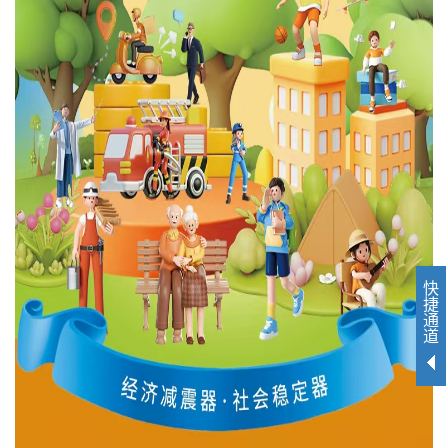
快
捷
通
道