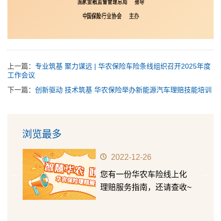
上一篇：
专业筑基 聚力谋远 | 华农保险车险条线组织召开2025年度
工作会议
下一篇：
创新驱动 技术筑基 华农保险举办新能源汽车理赔技能培训
浏览最多
2022-12-26
华农
您有一份华农车险线上化
第十五
理赔服务指南，还请查收~
成长价