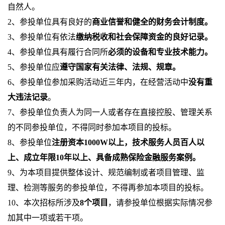
自然人。
2
、参投单位具有良好的
商业信誉和健全的财务会计制度。
3
、参投单位有依法
缴纳税收和社会保障资金的良好记录。
4
、参投单位具有履行合同所
必须的设备和专业技术能力。
5
、参投单位应
遵守国家有关法律、法规、规章。
6
、参投单位参加采购活动近三年内，在经营活动中
没有重
大违法记录
。
7
、参投单位负责人为同一人或者存在直接控股、管理关系
的不同参投单位，不得同时参加本项目的投标。
8
、参投单位
注册资本
1000W
以上，技术服务人员百人以
上、成立年限
10
年以上、具备成熟保险金融服务案例。
9
、为本项目提供整体设计、规范编制或者项目管理、监
理、检测等服务的参投单位，不得再参加本项目的投标。
10
、本次招标所涉及
8
个项目
，请参投单位根据实际情况参
加其中一项或若干项。