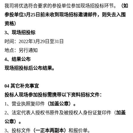
我司将优选符合要求的参投单位参加现场招投标环节。
（如
参投单位
3
月
25
日前未收到现场招标邀请邮件，则失去入围
资格）
3
、现场招投标
时间：
2022
年
3
月
29
日至
31
日
地点：另行通知
4
、结果公布
现场招投标后公布结果。
04
其它补充事宜
投标人现场参加投标需携带以下资料招标文件：
1
、营业执照复印件
（加盖公章）。
2
、法定代表人授权书原件及被授权人身份证复印件（
加盖
公章）。
3
、投标文件
（一正本两副本）
和报价单。