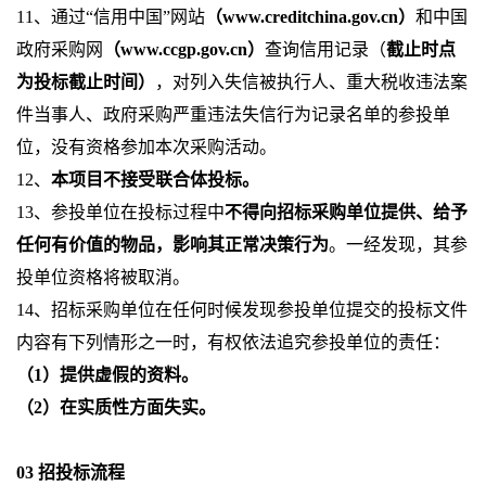
11
、通过
“
信用中国
”
网站
（
www.creditchina.gov.cn
）
和中国
政府采购网
（
www.ccgp.gov.cn
）
查询信用记录（
截止时点
为投标截止时间）
，对列入失信被执行人、重大税收违法案
件当事人、政府采购严重违法失信行为记录名单的参投单
位，没有资格参加本次采购活动。
12
、
本项目不接受联合体投标。
13
、参投单位在投标过程中
不得向招标采购单位提供、给予
任何有价值的物品，影响其正常决策行为
。一经发现，其参
投单位资格将被取消。
14
、招标采购单位在任何时候发现参投单位提交的投标文件
内容有下列情形之一时，有权依法追究参投单位的责任：
（
1
）提供虚假的资料。
（
2
）在实质性方面失实。
03
招投标流程