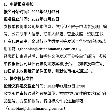
1
、申请报名参加
报名开始时间：
2022
年
03
月
07
日
报名截止时间：
2022
年
03
月
15
日
参投单位将本公司基本信息，包括但不限于申请参投项目编
号、公司联系人信息、联系人邮箱、营业执照、资质证书、
厂家代理证书、金融行业优秀案例等发送至华农保险招标专
用邮箱
（
zhaobiao@chinahuanong.com.cn
）。
经我司初审通过后，将招标文件发送至参投单位邮箱，参投
单位根据我司具体要求制定方案和报价。
（如参投单位
3
月
18
日前未收到我司邮件回复，则默认审核未通过）。
2
、提交投标文件
投标文件递交截止时间：
2022
年
03
月
23
日
17:00
收到邮件审核通过的参投单位，根据招标文件的要求确定商
品型号、方案和报价，将投标文件发送至邮箱
（
zhaobiao@chinahuanong.com.cn
）