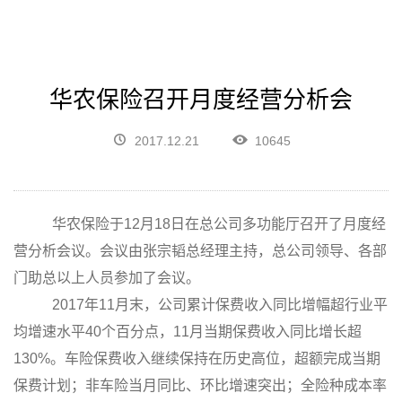
华农保险召开月度经营分析会
2017.12.21
10645
华农保险于
12
月
18
日在总公司多功能厅召开了月度经
营分析会议。会议由张宗韬总经理主持，总公司领导、各部
门助总以上人员参加了会议。
2017年
11
月末，公司累计保费收入同比增幅超行业平
均增速水平
40
个百分点，
11
月当期保费收入同比增长超
130%
。车险保费收入继续保持在历史高位，超额完成当期
保费计划；非车险当月同比、环比增速突出；全险种成本率