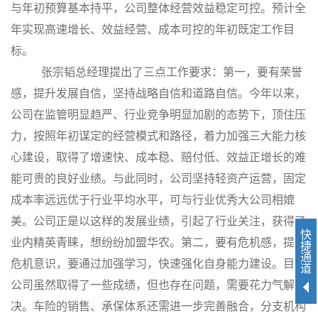
与年初预算基本持平，公司整体经营效益稳定可控。预计全
年实现高速增长、效益经营、成本可控的年初既定工作目
标。
张宗韬总经理提出了三点工作要求：第一，要有荣誉
感，提升发展自信，坚持战略自信和道路自信。今年以来，
公司在监管明显趋严、行业竞争明显加剧的态势下，顶住压
力，按照年初谋定的经营模式和路径，着力加强三大能力核
心建设，取得了增速快、成本稳、赔付低、效益正增长的难
能可贵的良好业绩。与此同时，公司坚持轻资产运营，固定
成本率远远优于行业平均水平，可与行业优秀大公司相媲
美。公司正是以这样的发展业绩，引起了行业关注，获得了
快
业内精英青睐，想纷纷加盟华农。第二，要有危机感，提升
捷
通
危机意识，要通过加强学习，快速强化自身能力建设。目前
道
公司虽然取得了一些成绩，但也存在问题，需要花力气解
决。车险的销售、承保体系还需进一步完善融合，分支机构