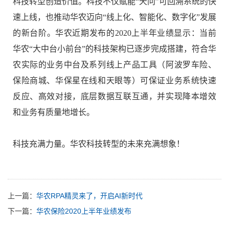
科技转型创造价值。科技不仅赋能
“
天问
”
可回溯系统的快
速上线，也推动华农迈向
“
线上化、智能化、数字化
”
发展
的新台阶。华农近期发布的
2020
上半年业绩显示：当前
华农
“
大中台小前台
”
的科技架构已逐步完成搭建，符合华
农实际的业务中台及系列线上产品工具（阿波罗车险、
保险商城、华保星在线和天眼等）可保证业务系统快速
反应、高效对接，底层数据互联互通，并实现降本增效
和业务有质量地增长。
科技充满力量。华农科技转型的未来充满想象！
上一篇：
华农RPA精灵来了，开启AI新时代
下一篇：
华农保险2020上半年业绩发布