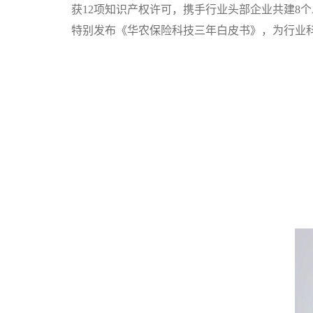
获
12
项知识产权许可，携手行业头部企业共建
8
个
特别发布
《华农保险科技三年白皮书》
，为行业