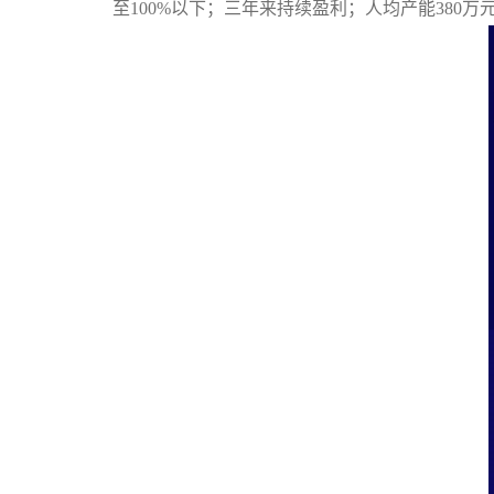
至
100%
以下；三年来持续盈利；人均产能
380万