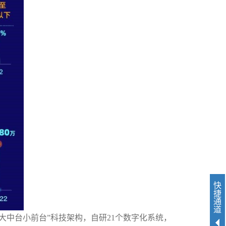
快
捷
通
道
大中台小前台
”
科技架构，自研
21
个
数字化系统，