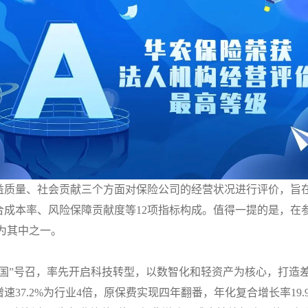
益质量、社会贡献
三个方面对保险公司的经营状况进行评价，旨
合成本率、风险保障贡献度等
12
项指标构成。值得一提的是，
在
为其中之一
。
国
”
号召，率先开启科技转型，以数智化和轻资产为核心，打造
增速
37.2%
为行业
4
倍，原保费实现四年翻番，年化复合增长率
19.