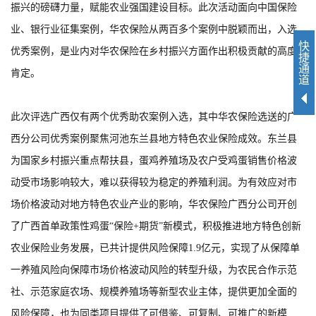
振兴的磅礴力量，赋能农业强国建设目标。此次活动面向中国保险
业、银行业征集案例，华农保险从两百多个案例中脱颖而出，入选
快
优秀案例，是业内对华农保险在乡村振兴方面作出积极贡献的高度
捷
通
肯定。
道
此次评选广西仅有两个优秀助农案例入选，其中华农保险选送的广
西分公司优秀案例聚焦
河池东兰县地方
特色农业保险成效。东兰
县
为国家乡村振兴重点帮扶县，蛋鸡养殖场及农户受鸡蛋销售价格波
动受市场影响较大，难以获得较为稳定的养殖利润。为有效应对市
场价格波动对地方特色农业产业的影响，华农保险广西分公司开创
了广西首单政策性鸡蛋“保险+期货”新模式，积极推进地方特色创新
农业保险业务发展，已共计提供风险保障1.9亿元，实现了从保障单
一养殖风险向保障市场价格波动风险的转型升级，为农民合作示范
社、示范家庭农场、规模养殖场等新型农业主体，提供更加全面的
风险保障，也为同类项目提供了可借鉴、可复制、可推广的新模