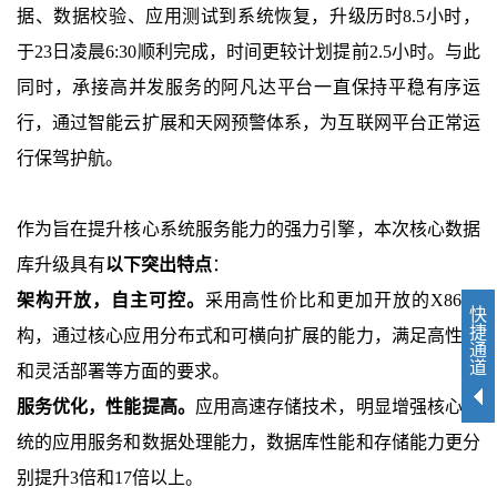
据、数据校验、应用测试到系统恢复，升级历时
8.5
小时，
于
23
日凌晨
6:30
顺利完成，时间更较计划提前
2.5
小时。与此
同时，承接高并发服务的阿凡达平台一直保持平稳有序运
行，通过智能云扩展和天网预警体系，为互联网平台正常运
行保驾护航。
作为旨在提升核心系统服务能力的强力引擎，本次核心数据
库升级具有
以下突出特点
：
架构开放，自主可控。
采用高性价比和更加开放的
X86
架
快
捷
构，通过核心应用分布式和可横向扩展的能力，满足高性能
通
道
和灵活部署等方面的要求。
服务优化，性能提高。
应用
高速存储技术，明显增强核心系
统的应用服务和数据处理能力，数据库性能和存储能力更分
别提升
3
倍和
17
倍以上。