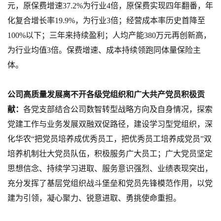
元，原保费增速37.2%为行业4倍，原保费实现四年翻番，年
化复合增长率19.9%，为行业3倍；经营成本率历史首降至
100%以下；三年来持续盈利；人均产能380万元再创新高，
为行业均值3倍。保费增速、成本持续领跑同体量保险主
体。
公司高质量发展离不开各级党组织和广大共产党员积极贡
献：
各党支部结合公司数智转型战略方向及自身情况，探索
党建工作与业务发展双融双促路径，建设学习型党组织，深
化华农“把党员培养成优秀员工，把优秀员工培养成党员”双
培养机制壮大党员队伍，积极服务广大员工；广大党员坚定
思想信念、持续学习进取、服务意识强烈、业绩表现突出，
充分发挥了基层党组织战斗堡垒和党员先锋模范作用，以党
建为引领，凝心聚力、锐意进取、勇挑使命重担。