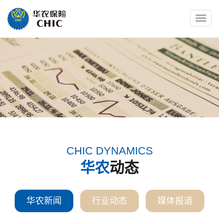
Toggle
naviga
CHIC DYNAMICS
华农
动态
华农新闻
行业动态
媒体报道