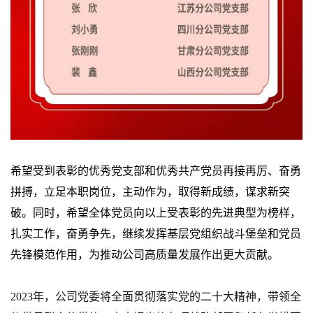
希望受到表彰的优秀党支部和优秀共产党员再接再厉、奋勇
拼搏，立足本职岗位，主动作为，取得新成绩，
谋求新突
破。同时，希望全体党员向以上受表彰的先进典型为榜样，
扎实工作，奋勇争先，继续发挥基层党组织战斗堡垒和党员
先锋模范作用，为推动公司高质量发展作出更大贡献。
2023年，公司党委将全面贯彻落实党的二十大精神，带领全