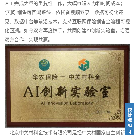
人工完成大量的重复性工作，大幅缩短人力和时间成本；
“天问”销售可回溯系统，依托音视频双录、数据可视化还
原、数据中台等前沿技术，支持互联网保险销售全流程可视
化回溯。如今双方再度携手，共同创建AI创新实验室，增强
双方合作，实现共赢。
快
捷
通
道
北京中关村科金技术有限公司是经中关村国家自主创新示