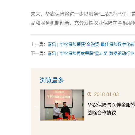
未来，华农保险将进一步以服务“三农”为己任，
品和服务机制创新，充分发挥农业保险在金融服
上一篇：
喜讯 | 华农保险荣获“金锐奖-最佳保险数字化转
下一篇：
喜讯 | 华农保险再度荣获“星斗奖-数据驱动行
浏览最多
07-13
2020-04-27
7•8全国保险公
华农保险2020年一季
”精彩回顾
绩发布