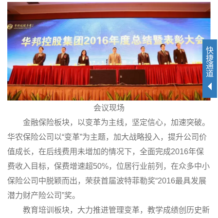
快
捷
通
道
会议现场
金融保险板块，以变革为主线，坚定信心，加速突破。
华农保险公司以“变革”为主题，加大战略投入，提升公司价
值成长，在后线费用未增加的情况下，全面完成2016年保
费收入目标，保费增速超50%，位居行业前列，在众多中小
保险公司中脱颖而出，荣获首届波特菲勒奖“2016最具发展
潜力财产险公司”奖。
教育培训板块，大力推进管理变革，教学成绩创历史新