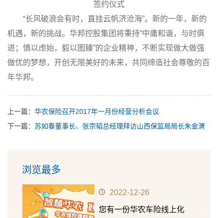
签约仪式
“长风破浪会有时，直挂云帆济沧海”。新的一年，新的
机遇，新的挑战。华邦控股集团将秉持“中庸和谐，与时俱
进；慎以虑始，毅以图臻”的企业精神，不断实现做大做强
做优的梦想，开创无限美好的未来，共同缔造社会尊敬的百
年华邦。
上一篇：
华农保险召开2017年一月份经营分析会议
下一篇：
苏如春董事长、张宗韬总经理拜访山西保监局局长朱金渭
浏览最多
2022-12-26
华农
您有一份华农车险线上化