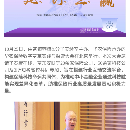
10月
25
日，由茶道燕梳
&
分子实验室主办、华农保险承办的
华农保险数字变革实践与探索大会在北京举行。本次大会邀
请了泰康在线、京东安联等
20
余家保险公司，
50
余家科技公
司及
3
所知名高校共同参加，
旨在搭建行业互动交流平台，
构建保险科技命运共同体，为推动中小金融企业通过科技赋
能实现差异化变革，助推保险行业高质量发展贡献积极力
量
。