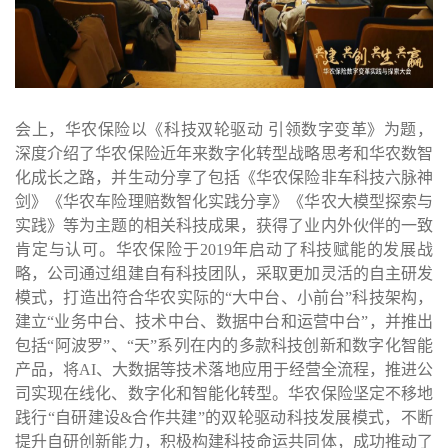
会上，华农保险以《科技双轮驱动
引领数字变革》为题，
深度介绍了华农保险近年来数字化转型战略思考和华农数智
化成长之路，并生动分享了包括《华农保险非车科技六脉神
剑》《华农车险理赔数智化实践分享》《华农大模型探索与
实践》等为主题的相关科技成果，获得了业内外伙伴的一致
肯定与认可。华农保险于
2019
年启动了科技赋能的发展战
略，公司通过组建自有科技团队，采取更加灵活的自主研发
模式，打造出符合华农实际的“大中台、小前台”科技架构，
建立“业务中台、技术中台、数据中台和运营中台”，并推出
包括“阿波罗”、“天”系列在内的多款科技创新和数字化智能
产品，将
AI
、大数据等技术落地应用于经营全流程，推进公
司实现在线化、数字化和智能化转型。华农保险坚定不移地
践行“自研建设
&
合作共建”的双轮驱动科技发展模式，不断
提升自研创新能力，积极构建科技命运共同体，成功推动了