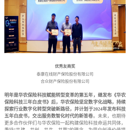
优秀友商奖
泰康在线财产保险股份有限公司
合众财产保险股份有限公司
明年是华农保险科技赋能转型变革的第五年，继发布《华农
保险科技三年白皮书》后，华农保险坚定数字化战略，持续
探索行业数字化转型突破新路径，并计划于
2024
年发布科技
五年白皮书，交出服务数智化时代的新答卷
。未来，也期待
更多合作伙伴们与华农保险一起构建保险科技命运共同体，
秉持
“
共建、共创、共生、共赢
”
的理念，为用户创造价值提