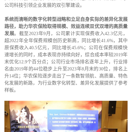
公司科技引领企业发展的双引擎建设。
系统而清晰的数字化转型战略和立足自身实际的差异化发展
路径，助力华农保险取得规模、效益连续双优双增的高质量
发展
。截至
2023
年
9
月，公司累计实现保费收入
42.3
亿元，
超
2022
年全年保费规模创历史新高，同比增长
41.6%
，其中
原保费收入
40.5
亿元，同比增长
45.6%
；公司在保费规模快
速增长的同时，成本表现亦持续向好，综合成本率较
2019
年
末优化
12.9
个百分点；公司行业市场排名逐年上升，行业排
名由
2019
年的
44
位稳步上升至
2023
年
8
月末的
30
位，排名上
升
14
位；华农保险逐步走出了一条数智领航、高质量、特色
化发展的新路，为行业数字化转型、差异化发展提供了参考
样板。