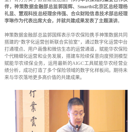
伴，神策数据金融部总监郭国辉、
Smartbi
北京区总经理杨
礼显、慧观科技总经理余伟强、合众财险信息技术部总经理
李琳作为代表出席大会，并就共建成果发表了主题演讲
。
神策数据金融部总监郭国辉表示华农保险携手神策数据共同
搭建的
“
数字化运营创新联合实验室
”
，通过数字化运营中台
打通埋点、用户画像和微信生态的运营通道，赋能华农保险
个代精细化运营和业务发展，搭建车险续保意向度预测模型
赋能华农续保业务，运用最新的
AIGC
工具赋能华农经营业
绩分析，成功打造了多个保险领域的数字化样板间。期待未
来与华农落地更多高价值的共建成果。