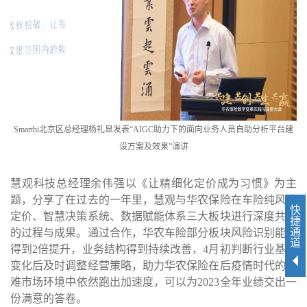
Smartbi北京区总经理杨礼显发表“
AIGC
助力下的面向业务人员自助分析平台建
设方案及效果”演讲
慧观科技总经理余伟强以《让精细化定价成为习惯》为主
题，分享了在过去的一年里，慧观与华农保险在车险纯风险
快
定价、智慧决策系统、数据赋能体系三大板块进行深度共建
捷
通
的过程与成果。通过合作，华农车险部分板块风险识别能力
道
得到
2
倍提升，业务结构得到持续改善，
4
月初判断行业基准
变化后及时调整经营策略，助力华农保险在后疫情时代的艰
难市场环境中依然跑出加速度，可以为
2023
全年业绩交出一
份满意的答卷。