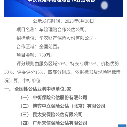
公示发布时间：
2023
年
6
月
30日
项目名称：车险理赔合作公估公司。
招标单位：华农财产保险股份有限公司
。
合作区域：全国范围。
项目金额：
750
万。
评分规则由服务区域
30%
、特长专项
25%
、价格优势
30%
、评委评分
15%
，四部分组成，依据标书及现场唱标情
况计算，中标单位
:
一、
全国性公估业务中标单位
5
家
（一）
中衡保险公估股份有限公司
（二）
博弈中立保险公估（北京）有限公司
（三）
民太安保险公估有限公司
（四）
广州天信保险公估有限公司