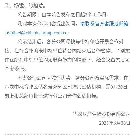
欣、杨猛、张旭晗。
公告期限：自本公告发布之日起
3
个工作日。
凡对本次公示内容提出询问，
请联系官方客服或邮箱
kefulipei@chinahuanong.com.cn
。
公示结束后，各分公司尽快与中标单位开展合作对
接，在行合作的未中标单位待合同结束后合作暂停，个别案
件在所有中标单位均无服务能力的情形下，经合议备案后可
个案委托。
考虑公估公司区域性优势，各分公司按实际需求，在
本次中标合作公估名录外分公司增加公估机构，需
9
月
30
日
前上报总部审批后进行分公司合作公估招标。
华农财产保险股份有限公司
2023年
6
月
30
日