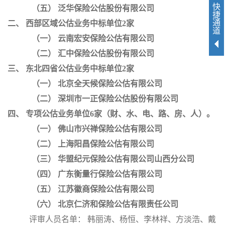
快
（五）
泛华保险公估股份有限公司
捷
通
二、
西部区域公估业务中标单位
2
家
道
（一）
云南宏安保险公估有限公司
（二）
汇中保险公估股份有限公司
三、
东北四省公估业务中标单位
2
家
（一）
北京全天候保险公估有限公司
（二）
深圳市一正保险公估股份有限公司
四、
专项公估业务单位
6
家（财、水、电、路、房、人）。
（一）
佛山市兴禅保险公估有限公司
（二）
上海阳昌保险公估有限公司
（三）
华盟纪元保险公估有限公司山西分公司
（四）
广东衡量行保险公估有限公司
（五）
江苏徽商保险公估有限公司
（六）
北京仁济和保险公估有限责任公司
评审人员名单： 韩丽涛、杨恒、李林祥、方淡浩、戴